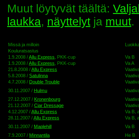
Muut löytyvät täältä:
Valj
laukka
,
näyttelyt
ja
muut
.
Missä ja milloin
Luokka
Kouluratsastus
1.9.2008 /
Allu Express
, PKK-cup
Va B
1.9.2008 /
Allu Express
, PKK-cup
Va A
21.8.2008 /
Allu Express
Vaativ
5.8.2008 /
Satulinna
Vaativ
4.7.2008 /
Double Trouble
Vaativ
30.11.2007 /
Hulmu
Vaativ
27.12.2007 /
Kronenbourg
Vaativ
21.12.2007 /
Ciar Dressage
Vaativ
4.12.2007 /
Allu Express
Va B, a
28.11.2007 /
Allu Express
Va B, a
30.11.2007 /
Maplehill
Va B
7.9.2007 /
Minnantila
He B