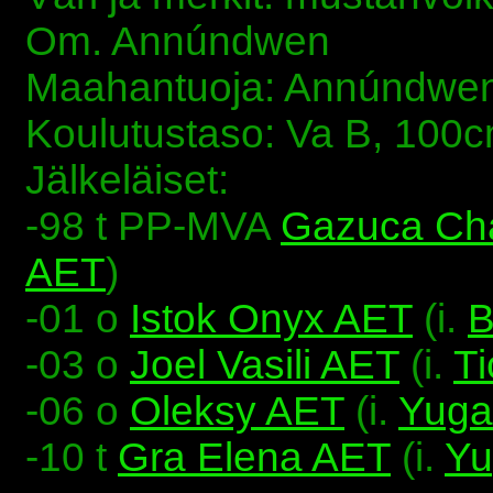
Om. Annúndwen
Maahantuoja: Annúndwe
Koulutustaso: Va B, 100c
Jälkeläiset:
-98 t PP-MVA
Gazuca Ch
AET
)
-01 o
Istok Onyx AET
(i.
B
-03 o
Joel Vasili AET
(i.
Ti
-06 o
Oleksy AET
(i.
Yuga
-10 t
Gra Elena AET
(i.
Yu