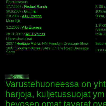
Esteratsastus
17.7.2008 /
Firefoot Ranch
2. 90 
30.8.2007 /
Dimma
100cm
2.8.2007 /
Allu Express
90cm, 
Muut lajit
1. PKK
3.2.2008 /
Allu Express
rosan
28.11.2007 /
Allu Express
PKK-lu
Ulkomaiset kisat
-
2007 /
Heritage Manor
, HM Freedom Dressage Show
Second
2007 /
Southern Acres
, SAI's On The Road Dressage
First L
Show
Varustehuoneessa on yhteis
harjoja, kuljetussuojat ym 
hevosen omat tavarat ovat 