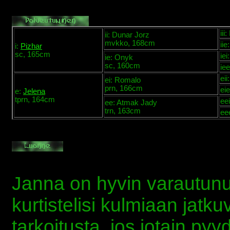
iii
ii: Dunar Jorz
mvkko, 168cm
ii
i:
Pizhar
sc, 165cm
iei
ie: Onyk
sc, 160cm
ie
eii
ei: Romalo
prn, 166cm
ei
e:
Jelena
tprn, 164cm
ee
ee: Atmak Jady
trn, 163cm
ee
Janna on hyvin varautunut
kurtistelisi kulmiaan jatku
tarkoitusta, jos jotain p