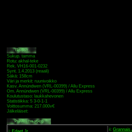
Sukup. tamma
Rotu: akhal-teke
Rek. VH16-001-0232
Synt. 1.4.2013 (reaali)
Säkä: 158cm
Väri ja merkit: ruunivoikko
Kasv. Annúndwen (VRL-00399) / Allu Express
Om. Annúndwen (VRL-00399) / Allu Express
Koulutustaso: laukkahevonen
Statistiikka: 5 3-0-1-1
Voittosumma: 217.000v€
Jälkeläiset:
ii:
Grannais
i:
Edaet Jr.