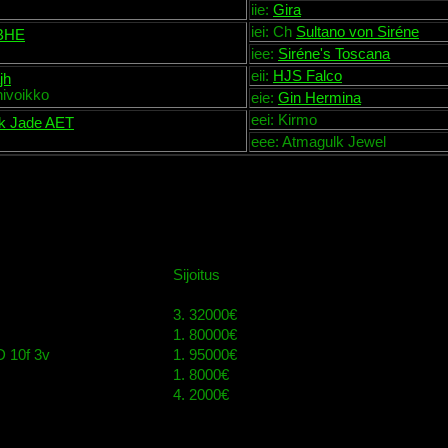
iie:
Gira
iei: Ch
Sultano von Siréne
BHE
iee:
Siréne's Toscana
eii:
HJS Falco
jh
ivoikko
eie:
Gin Hermina
eei: Kirmo
k Jade AET
eee: Atmagulk Jewel
Sijoitus
3. 32000€
1. 80000€
 10f 3v
1. 95000€
1. 8000€
4. 2000€