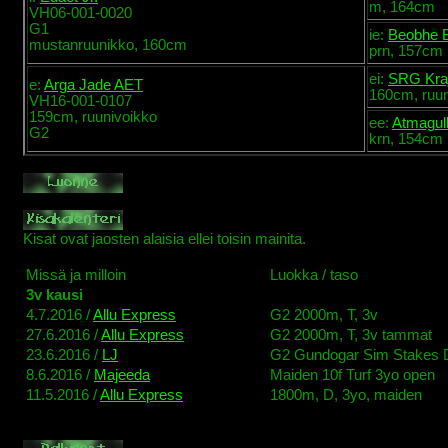
m, 164cm
VH06-001-0020
G1
ie:
Beobhe 
mustanruunikko, 160cm
prn, 157cm
ei:
SRG Kra
e:
Arga Jade AET
160cm, ruun
VH16-001-0107
159cm, ruunivoikko
ee:
Atmagul
G2
krn, 154cm
Kisat ovat jaosten alaisia ellei toisin mainita.
Missä ja milloin
Luokka / taso
3v kausi
4.7.2016 /
Allu Express
G2 2000m, T, 3v
27.6.2016 /
Allu Express
G2 2000m, T, 3v tammat
23.6.2016 /
LJ
G2 Gundogar Sim Stakes D
8.6.2016 /
Majeeda
Maiden 10f Turf 3yo open
11.5.2016 /
Allu Express
1800m, D, 3yo, maiden