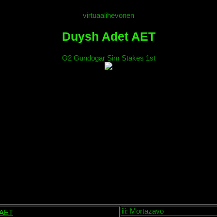
virtuaalihevonen
Duysh Adet AET
G2 Gundogar Sim Stakes 1st
iii: Mortazavo
 AET